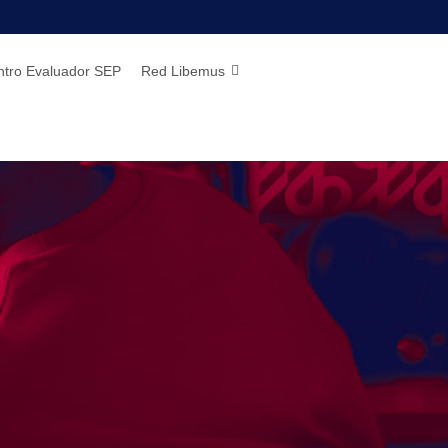
ntro Evaluador SEP
Red Libemus
Inicio de cursos