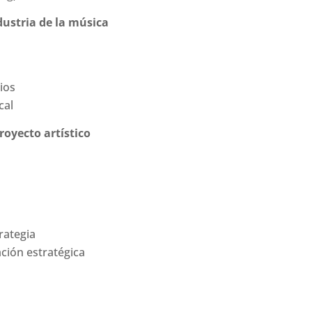
dustria de la música
ios
cal
royecto artístico
rategia
ación estratégica