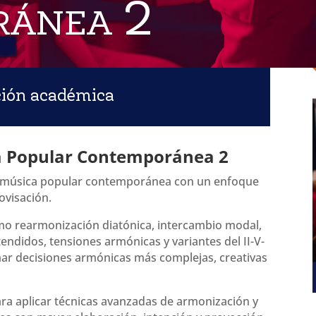
ránea 2
ción académica
a Popular Contemporánea 2
la música popular contemporánea con un enfoque
rovisación.
mo rearmonización diatónica, intercambio modal,
didos, tensiones armónicas y variantes del II-V-
omar decisiones armónicas más complejas, creativas
ara aplicar técnicas avanzadas de armonización y