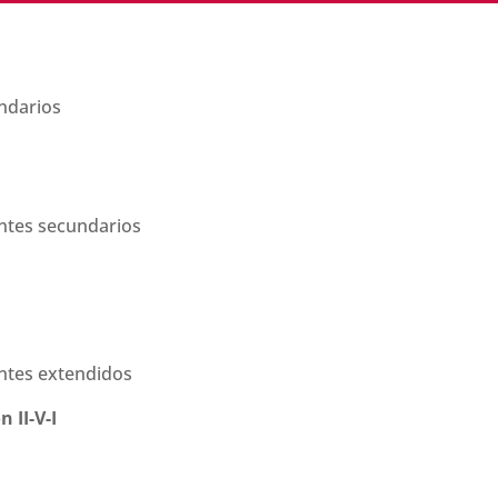
undarios
ntes secundarios
ntes extendidos
n II-V-I