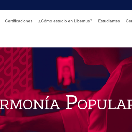
Certificaciones
¿Cómo estudio en Libemus?
Estudiantes
Ce
Armonía Popula