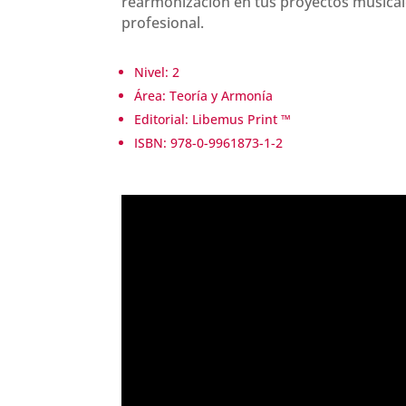
rearmonización en tus proyectos musical
profesional.
Nivel: 2
Área:
Teoría y Armonía
Editorial: Libemus Print ™
ISBN: 978-0-9961873-1-2