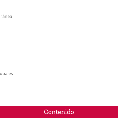
oránea
rupales
Contenido