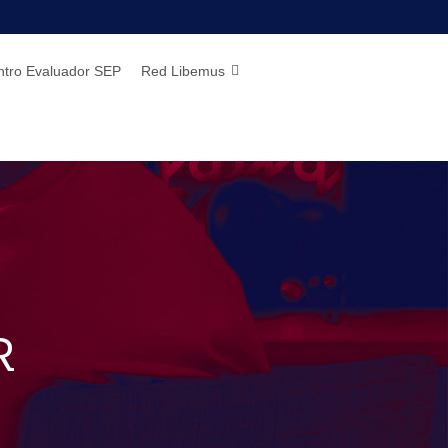
ntro Evaluador SEP
Red Libemus
Inicio de cursos
r